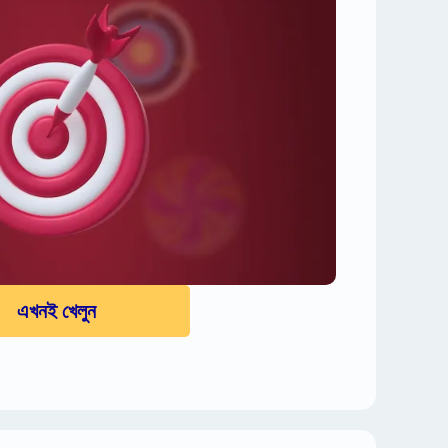
এখনই খেলুন