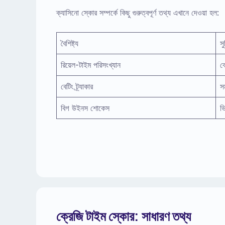
ক্যাসিনো স্কোর সম্পর্কে কিছু গুরুত্বপূর্ণ তথ্য এখানে দেওয়া হল:
বৈশিষ্ট্য
সু
রিয়েল-টাইম পরিসংখ্যান
ক
বেটিং ট্র্যাকার
স
বিগ উইনস শোকেস
ভ
ক্রেজি টাইম স্কোর: সাধারণ তথ্য