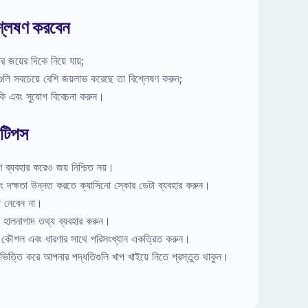
শ্লেষণ করবেন
জয়ের দিকে নিয়ে যায়;
গুলি সবচেয়ে বেশি জয়লাভ করেছে তা বিশ্লেষণ করুন;
ঁকি এবং সুযোগ বিবেচনা করুন।
 টিপস
 ব্যবহার করেও জয় নিশ্চিত নয়।
 দক্ষতা উন্নত করতে ক্যাসিনো স্কোর ডেটা ব্যবহার করুন।
ত নেবেন না।
য হালনাগাদ তথ্য ব্যবহার করুন।
িগত কৌশল এবং ধারণার সাথে পরিসংখ্যান একত্রিত করুন।
 ভিত্তি করে আপনার পদ্ধতিগুলি খাপ খাইয়ে নিতে প্রস্তুত থাকুন।