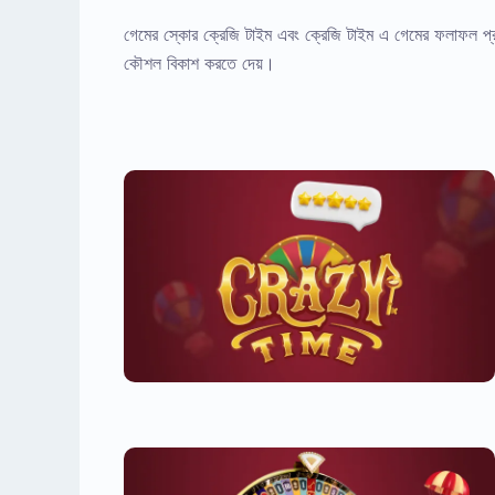
গেমের স্কোর ক্রেজি টাইম এবং ক্রেজি টাইম এ গেমের ফলাফল প্রদ
কৌশল বিকাশ করতে দেয়।