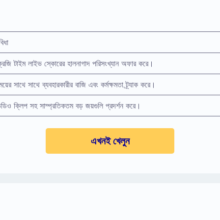
বিধা
্রেজি টাইম লাইভ স্কোরের হালনাগাদ পরিসংখ্যান অফার করে।
ময়ের সাথে সাথে ব্যবহারকারীর বাজি এবং কর্মক্ষমতা ট্র্যাক করে।
িডিও ক্লিপ সহ সাম্প্রতিকতম বড় জয়গুলি প্রদর্শন করে।
এখনই খেলুন