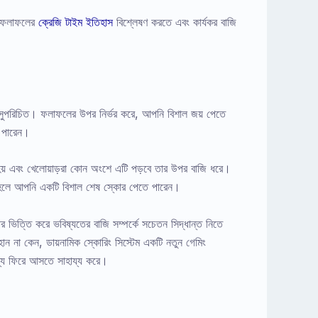
ের ফলাফলের
ক্রেজি টাইম ইতিহাস
বিশ্লেষণ করতে এবং কার্যকর বাজি
ন্য সুপরিচিত। ফলাফলের উপর নির্ভর করে, আপনি বিশাল জয় পেতে
ে পারেন।
হয় এবং খেলোয়াড়রা কোন অংশে এটি পড়বে তার উপর বাজি ধরে।
াহলে আপনি একটি বিশাল শেষ স্কোর পেতে পারেন।
র ভিত্তি করে ভবিষ্যতের বাজি সম্পর্কে সচেতন সিদ্ধান্ত নিতে
ন না কেন, ডায়নামিক স্কোরিং সিস্টেম একটি নতুন গেমিং
ন্য ফিরে আসতে সাহায্য করে।